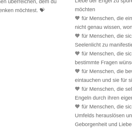
Liebe der Engel zu spüre
hen überreichen, dem du
möchten
henken möchtest. 💝
🧡 für Menschen, die ei
nicht genau wissen, wo
🧡 für Menschen, die sic
Seelenlicht zu manifesti
🧡 für Menschen, die si
bestimmte Fragen wüns
🧡 für Menschen, die bew
eintauchen und sie für 
🧡 für Menschen, die se
Engeln durch ihren eig
🧡 für Menschen, die sic
Umfelds herauslösen und
Geborgenheit und Lieb