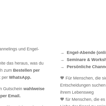
s was ich anbiete, gibt es jetzt auch als Engel-Gutsc
→ Engel-Abende (onlin
→ Seminare & Works
eite das heraus, was du
→ Persönliche Channe
ich zum
Bestellen per
t per
WhatsApp.
🧡 Für Menschen, die si
Entscheidungen suchen o
en Gutschein
wahlweise
ihrem Lebensweg
 per Email.
🧡 für Menschen, die es